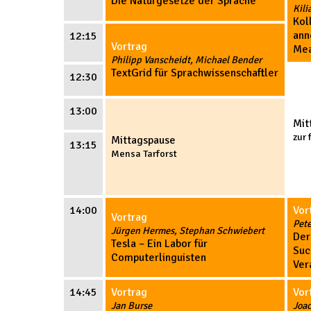
Die Naturgesetze der Sprache
Kili
Kol
ann
12:15
Vortrag
Mea
Philipp Vanscheidt, Michael Bender
TextGrid für Sprachwissenschaftler
12:30
13:00
Mit
zur 
Mittagspause
13:15
Mensa Tarforst
14:00
Vor
Vortrag
Pete
Jürgen Hermes, Stephan Schwiebert
Der
Tesla – Ein Labor für
Suc
Computerlinguisten
Ver
14:45
Vortrag
Vor
Jan Burse
Joa