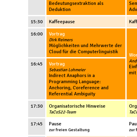
Bedeutungsextraktion als
Sem
Deduktion
Adv
15:30
Kaffeepause
Kaf
16:00
Vortrag
Dirk Reimers
Möglichkeiten und Mehrwerte der
Cloud für die Computerlinguistik
Wor
And
16:45
Vortrag
Ein
Sebastian Lohmeier
mit
Indirect Anaphors in a
Programming Language:
Anchoring, Coreference and
Referential Ambiguity
17:30
Organisatorische Hinweise
Org
TaCoS22-Team
TaC
17:45
Pause
Pau
zur freien Gestaltung
zur 